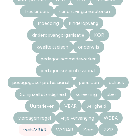
freelancers
handhavingsmoratorium
inbedding
Kinderopvang
kinderopvangorganisatie
KOR
kwaliteitseisen
onderwijs
pedagogischmedewerker
pedagogischprofessional
pedagogoschprofessional
pensioen
politiek
Schijnzelfstandigheid
screening
uber
Uurtarieven
VBAR
veiligheid
vierdagen regel
vrije vervanging
WDBA
wet-VBAR
WVBAR
Zorg
ZZP