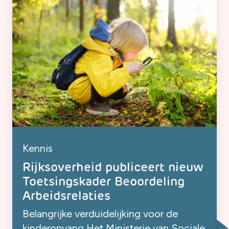
Kennis
Rijksoverheid publiceert nieuw
Toetsingskader Beoordeling
Arbeidsrelaties
Belangrijke verduidelijking voor de
kinderopvang Het Ministerie van Sociale