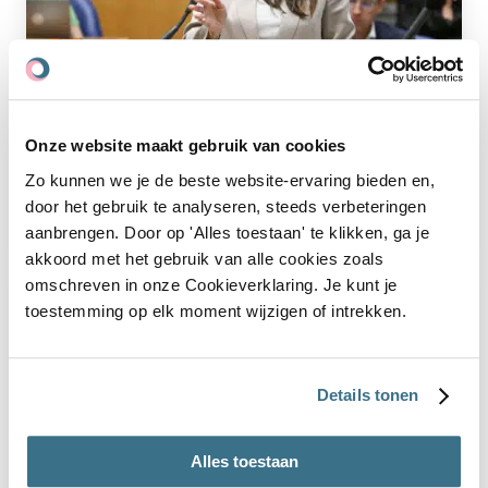
Nieuws
Onze website maakt gebruik van cookies
Claire Martens (VVD) over
Zo kunnen we je de beste website-ervaring bieden en,
Zelfstandigenwet : “Alles is beter dan de
door het gebruik te analyseren, steeds verbeteringen
VBAR”
aanbrengen. Door op 'Alles toestaan' te klikken, ga je
akkoord met het gebruik van alle cookies zoals
omschreven in onze Cookieverklaring. Je kunt je
toestemming op elk moment wijzigen of intrekken.
Details tonen
Alles toestaan