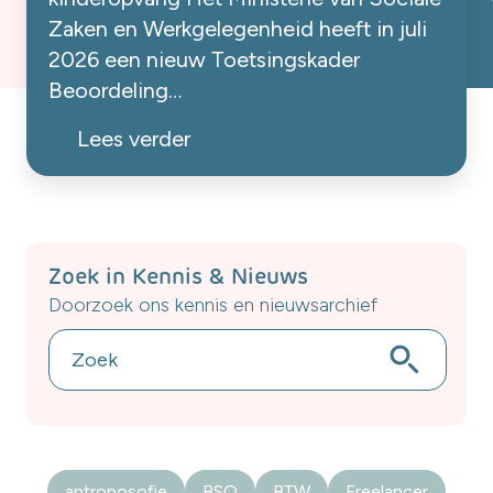
Zaken en Werkgelegenheid heeft in juli
2026 een nieuw Toetsingskader
Beoordeling
Arbeidsrelaties gepubliceerd. In dit
Lees verder
toetsingskader zijn de meest recente
uitspraken van de Hoge Raad,
waaronder de arresten Deliveroo (2023)
en Uber (2025), verwerkt. Voor
kinderopvangorganisaties die
Zoek in Kennis & Nieuws
zelfstandige pedagogisch professionals
Doorzoek ons kennis en nieuwsarchief
inzetten bij Piek, Ziek en Uniek is dit een
belangrijke ontwikkeling. Niet omdat de
[…]
antroposofie
BSO
BTW
Freelancer