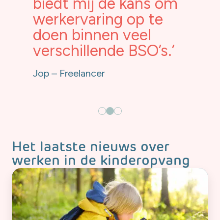
en we
biedt mij de kans om
fact
werkervaring op te
eitje
doen binnen veel
info
verschillende BSO’s.’
teru
porta
Jop – Freelancer
Kamile 
Het laatste nieuws over
werken in de kinderopvang