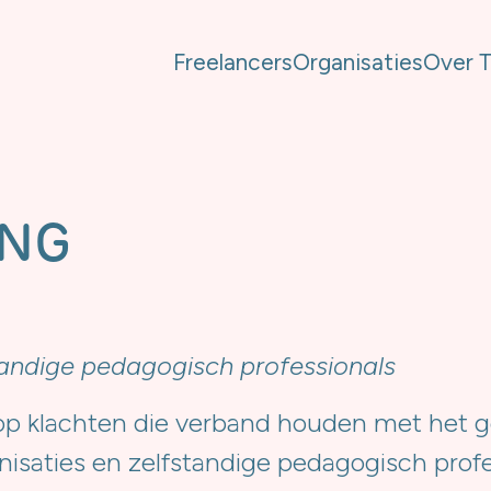
Freelancers
Organisaties
Over 
ING
tandige pedagogisch professionals
 op klachten die verband houden met het g
saties en zelfstandige pedagogisch profe