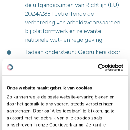
de uitgangspunten van Richtlijn (EU)
2024/2831 betreffende de
verbetering van arbeidsvoorwaarden
bij platformwerk en relevante
nationale wet- en regelgeving.
Tadaah ondersteunt Gebruikers door
middel van softwarefunctionaliteiten,
controles, gegevens,
procesinformatie en verslaglegging
die bijdragen aan transparantie,
Onze website maakt gebruik van cookies
naleving van wet- en regelgeving en
Zo kunnen we je de beste website-ervaring bieden en,
het voorkomen van
door het gebruik te analyseren, steeds verbeteringen
aanbrengen. Door op 'Alles toestaan' te klikken, ga je
schijnzelfstandigheid.
akkoord met het gebruik van alle cookies zoals
Tadaah bevordert de autonomie van
omschreven in onze Cookieverklaring. Je kunt je