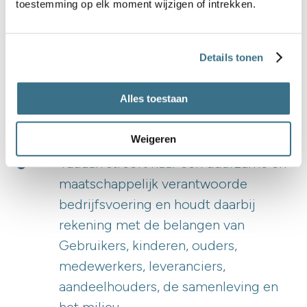
toestemming op elk moment wijzigen of intrekken.
Gebruikers en respecteert hun
vrijheid om Opdrachten te
aanvaarden of te weigeren.
Details tonen
Alles toestaan
Artikel 2.6 – Verantwoord ondernemerschap,
ESG en maatschappelijke impact
Weigeren
Tadaah streeft naar een duurzame en
maatschappelijk verantwoorde
bedrijfsvoering en houdt daarbij
rekening met de belangen van
Gebruikers, kinderen, ouders,
medewerkers, leveranciers,
aandeelhouders, de samenleving en