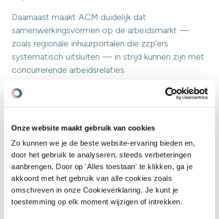
Daarnaast maakt ACM duidelijk dat
samenwerkingsvormen op de arbeidsmarkt —
zoals regionale inhuurportalen die zzp’ers
systematisch uitsluiten — in strijd kunnen zijn met
concurrerende arbeidsrelaties.
Kortom: een sectorale of collectieve uitsluiting
van zzp’ers, louter omdat zij zelfstandigen zijn,
kan
potentieel
niet alleen contraproductief zijn
Onze website maakt gebruik van cookies
voor de arbeidsmarkt, maar
ook mededingingsrechtelijk problematisch.
Zo kunnen we je de beste website-ervaring bieden en,
door het gebruik te analyseren, steeds verbeteringen
aanbrengen. Door op 'Alles toestaan' te klikken, ga je
Beleidsaanbevelingen
akkoord met het gebruik van alle cookies zoals
omschreven in onze Cookieverklaring. Je kunt je
Maak onderscheid tussen kwetsbare
toestemming op elk moment wijzigen of intrekken.
schijnzelfstandigen en autonome