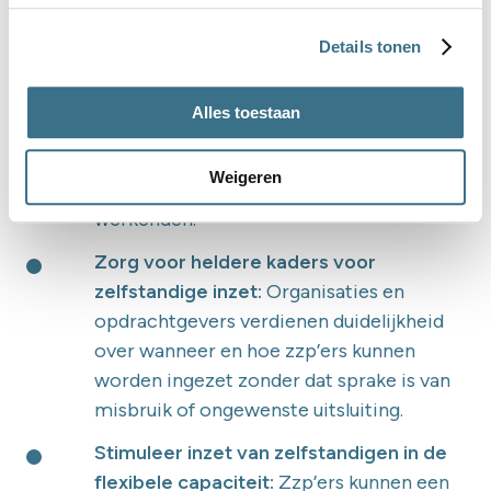
zelfstandigen:
Het huidige juridisch kader
laat ruimte voor zelfstandigen die
Details tonen
daadwerkelijk ondernemerschap en
keuzevrijheid hebben. Beleid moet zich
Alles toestaan
niet richten op een breed verbod tegen
zelfstandige inzet, maar op het
Weigeren
beschermen van echt kwetsbare
werkenden.
Zorg voor heldere kaders voor
zelfstandige inzet:
Organisaties en
opdrachtgevers verdienen duidelijkheid
over wanneer en hoe zzp’ers kunnen
worden ingezet zonder dat sprake is van
misbruik of ongewenste uitsluiting.
Stimuleer inzet van zelfstandigen in de
flexibele capaciteit:
Zzp’ers kunnen een