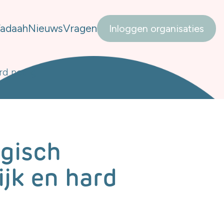
Tadaah
Nieuws
Vragen
Inloggen organisaties
rd nodig
ogisch
jk en hard