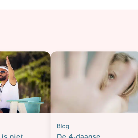
Blog
is niet
De 4-daagse