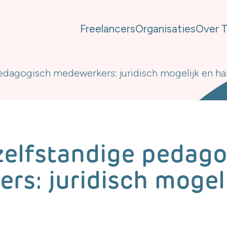
Freelancers
Organisaties
Over 
pedagogisch medewerkers: juridisch mogelijk en ha
 zelfstandige pedag
s: juridisch mogeli